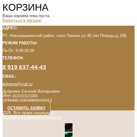
КОРЗИНА
Ваша корзина пока пуста.
Вернуться в магазин
АДРЕС:
РТ, Новошешминский район, село Ленино ул.40 лет Победы,д.10Б
РЕЖИМ РАБОТЫ:
Пн-Пт: 9:00-20:00
ТЕЛЕФОН:
8 919 637-44-43
EMAIL:
dubrena@mail.ru
Дубровин Евгений Валерьевич
ИНН 163101521060
ОГРНИП 318169000155013
ОСТАВИТЬ ЗАЯВКУ
2025. Все права защищены.
Политика конфиденциальности